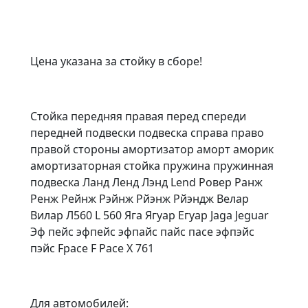
Цена указана за стойку в сборе!
Стойка передняя правая перед спереди
передней подвески подвеска справа право
правой стороны амортизатор аморт аморик
амортизаторная стойка пружина пружинная
подвеска Ланд Ленд Лэнд Lend Ровер Ранж
Ренж Рейнж Рэйнж Рйэнж Рйэндж Велар
Вилар Л560 L 560 Яга Ягуар Егуар Jaga Jeguar
Эф пейс эфпейс эфпайс пайс пасе эфпэйс
пэйс Fpace F Pace X 761
Для автомобилей: