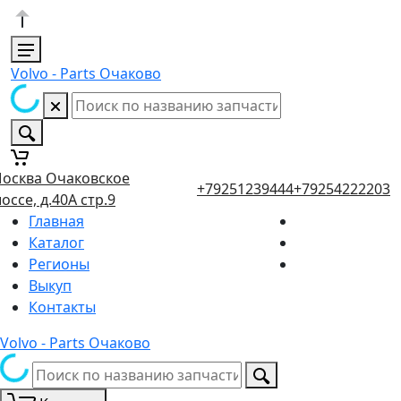
Volvo - Parts Очаково
осква Очаковское
+79251239444
+79254222203
оссе, д.40А стр.9
Главная
Каталог
Регионы
Выкуп
Контакты
Volvo - Parts Очаково