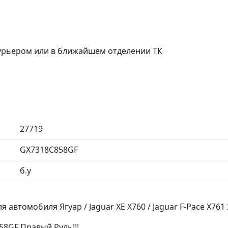
курьером или в ближайшем отделении ТК
27719
GX7318C858GF
б.у
 автомобиля Ягуар / Jaguar XE X760 / Jaguar F-Pace X761
8GF Правый Руль!!!