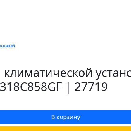
новкой
 климатической установ
318C858GF | 27719
В корзину