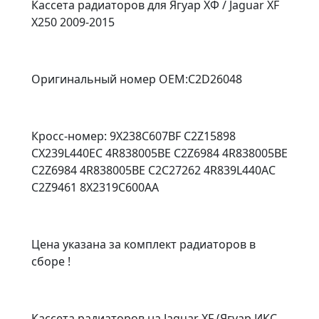
Кассета радиаторов для Ягуар ХФ / Jaguar XF
X250 2009-2015
Оригинальный номер OEM:C2D26048
Кросс-номер: 9X238C607BF C2Z15898
CX239L440EC 4R838005BE C2Z6984 4R838005BE
C2Z6984 4R838005BE C2C27262 4R839L440AC
C2Z9461 8X2319C600AA
Цена указана за комплект радиаторов в
сборе !
Кассета радиаторов на Jaguar XF (Ягуар ИКС