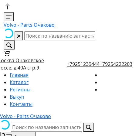
Volvo - Parts Очаково
осква Очаковское
+79251239444
+79254222203
оссе, д.40А стр.9
Главная
Каталог
Регионы
Выкуп
Контакты
Volvo - Parts Очаково