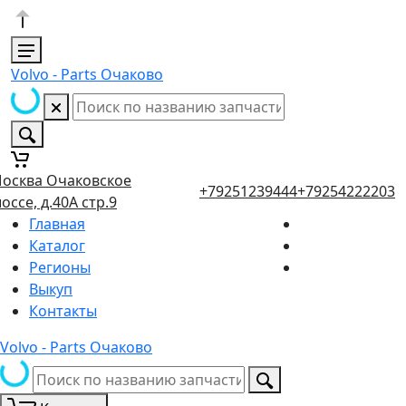
Volvo - Parts Очаково
осква Очаковское
+79251239444
+79254222203
оссе, д.40А стр.9
Главная
Каталог
Регионы
Выкуп
Контакты
Volvo - Parts Очаково