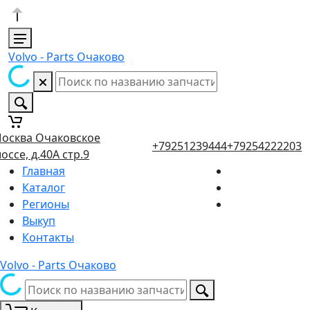
Volvo - Parts Очаково
осква Очаковское
+79251239444
+79254222203
оссе, д.40А стр.9
Главная
Каталог
Регионы
Выкуп
Контакты
Volvo - Parts Очаково