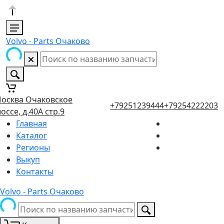
Volvo - Parts Очаково
осква Очаковское
+79251239444
+79254222203
оссе, д.40А стр.9
Главная
Каталог
Регионы
Выкуп
Контакты
Volvo - Parts Очаково