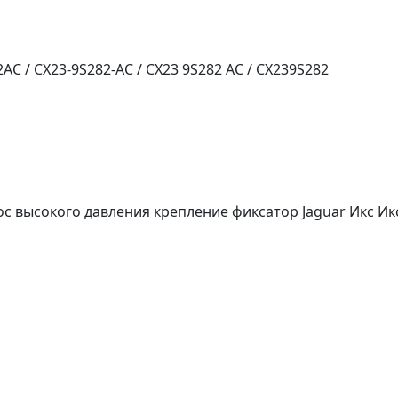
 / CX23-9S282-AC / CX23 9S282 AC / CX239S282
с высокого давления крепление фиксатор Jaguar Икс И