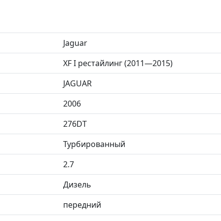
Jaguar
XF I рестайлинг (2011—2015)
JAGUAR
2006
276DT
Турбированный
2.7
Дизель
передний