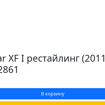
r XF I рестайлинг (20
2861
В корзину