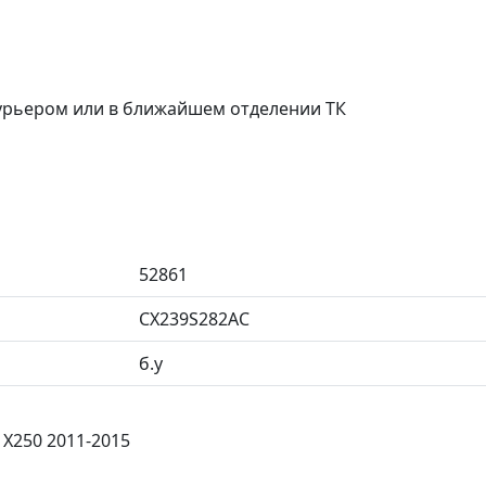
курьером или в ближайшем отделении ТК
52861
CX239S282AC
б.у
 X250 2011-2015