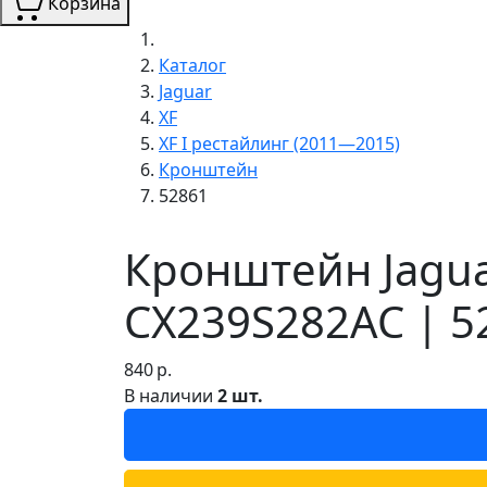
Корзина
Каталог
Jaguar
XF
XF I рестайлинг (2011—2015)
Кронштейн
52861
Кронштейн Jagua
CX239S282AC | 5
840
р.
В наличии
2 шт.