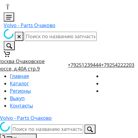
Volvo - Parts Очаково
осква Очаковское
+79251239444
+79254222203
оссе, д.40А стр.9
Главная
Каталог
Регионы
Выкуп
Контакты
Volvo - Parts Очаково