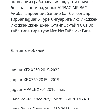
активации срабатывания подушки подушек
безопасности надувных AIRBAG AIR BAG
Аирбаг аирбег аирбэг аир баг бег бэг эир
эирбаг Jaguar S Type X Ягуар Яга Икс ИксДжей
ИксДжэй Джей Джэй С-тайп Эс-тайп С Сэ Эс
тайп типе тире туре Икс ИксТайп ИксТипе
Для автомобилей:
Jaguar XF2 X260 2015-2022
Jaguar XE X760 2015 - 2019
Jaguar F-PACE X761 2016 - н.в.
Land Rover Discovery Sport L550 2014 - н.в.
Land Rover Discovery L462 2016 - н.в.