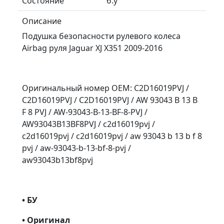
Состояние
б.у
Описание
Подушка безопасности рулевого колеса
Airbag руля Jaguar XJ X351 2009-2016
Оригинальный номер OEM: C2D16019PVJ /
C2D16019PVJ / C2D16019PVJ / AW 93043 B 13 B
F 8 PVJ / AW-93043-B-13-BF-8-PVJ /
AW93043B13BF8PVJ / c2d16019pvj /
c2d16019pvj / c2d16019pvj / aw 93043 b 13 b f 8
pvj / aw-93043-b-13-bf-8-pvj /
aw93043b13bf8pvj
• БУ
• Оригинал