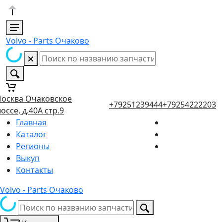
Volvo - Parts Очаково
осква Очаковское
+79251239444
+79254222203
оссе, д.40А стр.9
Главная
Каталог
Регионы
Выкуп
Контакты
Volvo - Parts Очаково