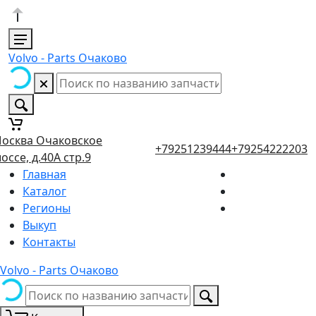
Volvo - Parts Очаково
осква Очаковское
+79251239444
+79254222203
оссе, д.40А стр.9
Главная
Каталог
Регионы
Выкуп
Контакты
Volvo - Parts Очаково