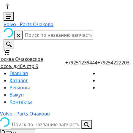
Volvo - Parts Очаково
осква Очаковское
+79251239444
+79254222203
оссе, д.40А стр.9
Главная
Каталог
Регионы
Выкуп
Контакты
Volvo - Parts Очаково