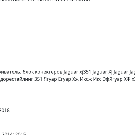
тель, блок конектеров Jaguar xj351 Jaguar XJ Jaguar Jag Я
орестайлинг 351 Ягуар Егуар Хж Иксж Икс ЭфЯгуар ХФ x3
2018
; 2014; 2015