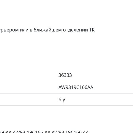
курьером или в ближайшем отделении ТК
36333
AW9319C166AA
б.у
6AA AW93-19C166-AA AW93 19C166 AA