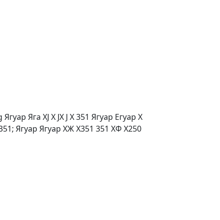
гуар Яга XJ X JX J Х 351 Ягуар Егуар Х
51; Ягуар Ягуар ХЖ Х351 351 ХФ Х250