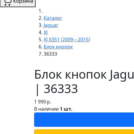
Корзина
Каталог
Jaguar
XJ
XJ X351 (2009—2015)
Блок кнопок
36333
Блок кнопок Jag
| 36333
1 990
р.
В наличии
1 шт.