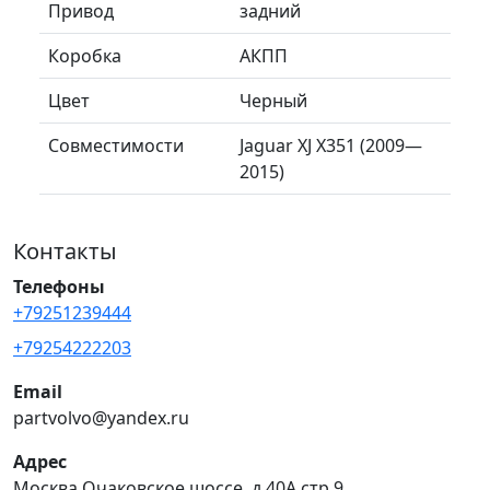
Привод
задний
Коробка
АКПП
Цвет
Черный
Совместимости
Jaguar XJ X351 (2009—
2015)
Контакты
Телефоны
+79251239444
+79254222203
Email
partvolvo@yandex.ru
Адрес
Москва Очаковское шоссе, д.40А стр.9