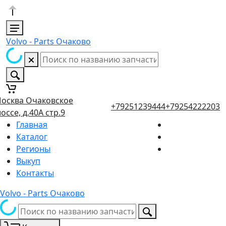
Volvo - Parts Очаково
осква Очаковское
+79251239444
+79254222203
оссе, д.40А стр.9
Главная
Каталог
Регионы
Выкуп
Контакты
Volvo - Parts Очаково