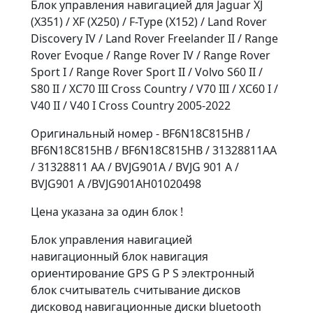
Блок управления навигацией для Jaguar XJ
(X351) / XF (X250) / F-Type (X152) / Land Rover
Discovery IV / Land Rover Freelander II / Range
Rover Evoque / Range Rover IV / Range Rover
Sport I / Range Rover Sport II / Volvo S60 II /
S80 II / XC70 III Cross Country / V70 III / XC60 I /
V40 II / V40 I Cross Country 2005-2022
Оригинальный номер - BF6N18C815HB /
BF6N18C815HB / BF6N18C815HB / 31328811AA
/ 31328811 AA / BVJG901A / BVJG 901 A /
BVJG901 A /BVJG901AH01020498
Цена указана за один блок !
Блок управления навигацией
навигационный блок навигация
ориентирование GPS G P S электронный
блок считыватель считывание дисков
дисковод навигационные диски bluetooth