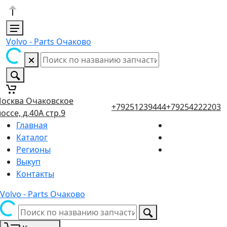
Volvo - Parts Очаково
осква Очаковское
+79251239444
+79254222203
оссе, д.40А стр.9
Главная
Каталог
Регионы
Выкуп
Контакты
Volvo - Parts Очаково