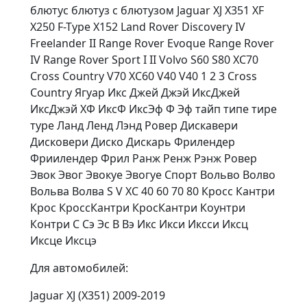
блютус блютуз с блютузом Jaguar XJ X351 XF
X250 F-Type X152 Land Rover Discovery IV
Freelander II Range Rover Evoque Range Rover
IV Range Rover Sport I II Volvo S60 S80 XC70
Cross Country V70 XC60 V40 V40 1 2 3 Cross
Country Ягуар Икс Джей Джэй ИксДжей
ИксДжэй ХФ ИксФ ИксЭф Ф Эф тайп типе тире
туре Ланд Ленд Лэнд Ровер Дискавери
Дисковери Диско Дискарь Фрилендер
Фриилендер Фрил Ранж Ренж Рэнж Ровер
Эвок Эвог Эвокуе Эвогуе Спорт Вольво Волво
Вольва Волва S V XC 40 60 70 80 Кросс Кантри
Крос КроссКантри КросКантри Коунтри
Контри С Сэ Эс В Вэ Икс Икси Иксси Иксц
Иксце Иксцэ
Для aвтoмобилей:
Jaguar XJ (X351) 2009-2019