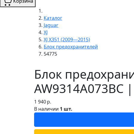
Корзина
Каталог
Jaguar
XJ
XJ X351 (2009—2015)
Блок предохранителей
54775
Блок предохрани
AW9314A073BC |
1 940
р.
В наличии
1 шт.