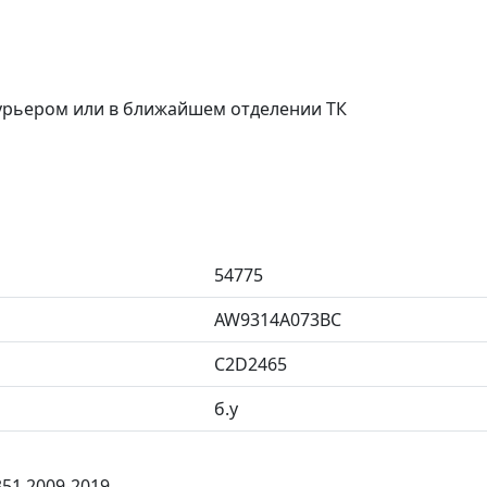
курьером или в ближайшем отделении ТК
54775
AW9314A073BC
C2D2465
б.у
351 2009-2019