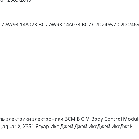
AW93-14A073-BC / AW93 14A073 BC / C2D2465 / C2D 2465 
ль электрики электроники BCM B C M Body Control Modu
Jaguar XJ X351 Ягуар Икс Джей Джэй ИксДжей ИксДжэй