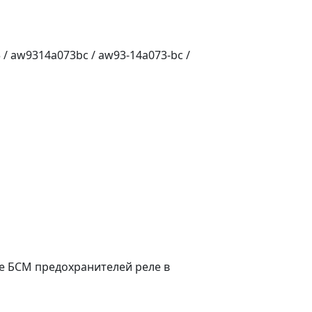
/ aw9314a073bc / aw93-14a073-bc /
le БСМ предохранителей реле в