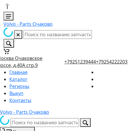
Volvo - Parts Очаково
осква Очаковское
+79251239444
+79254222203
оссе, д.40А стр.9
Главная
Каталог
Регионы
Выкуп
Контакты
Volvo - Parts Очаково