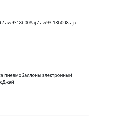
/ aw9318b008aj / aw93-18b008-aj /
ска пневмобаллоны электронный
ксДжэй