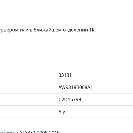
курьером или в ближайшем отделении ТК
33131
AW9318B008AJ
C2D16799
б.у
Jaguar XJ X351 2009-2019