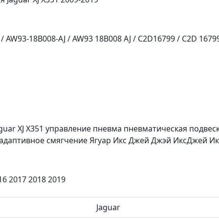
AW93-18B008-AJ / AW93 18B008 AJ / C2D16799 / C2D 16799 
guar XJ X351 управление пневма пневматическая подве
адаптивное смягчение Ягуар Икс Джей Джэй ИксДжей И
16 2017 2018 2019
Jaguar