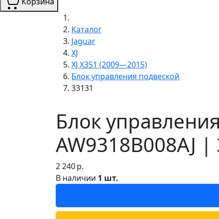
Корзина
Каталог
Jaguar
XJ
XJ X351 (2009—2015)
Блок управления подвеской
33131
Блок управления
AW9318B008AJ | 
2 240
р.
В наличии
1 шт.