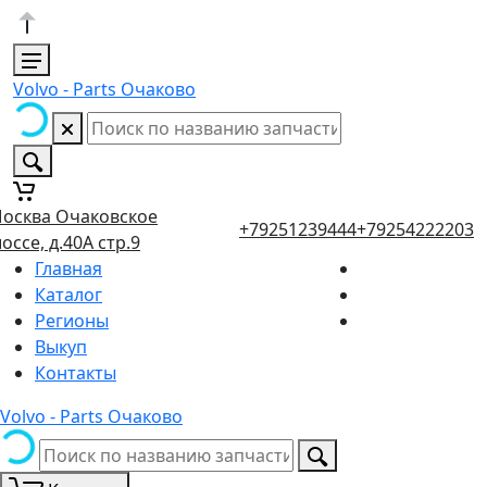
Volvo - Parts Очаково
осква Очаковское
+79251239444
+79254222203
оссе, д.40А стр.9
Главная
Каталог
Регионы
Выкуп
Контакты
Volvo - Parts Очаково