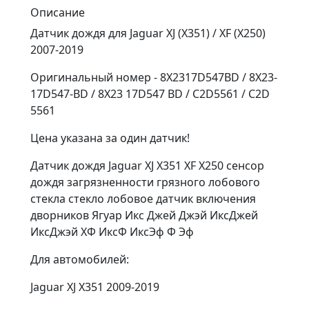
Описание
Датчик дождя для Jaguar XJ (X351) / XF (X250)
2007-2019
Оригинальный номер - 8X2317D547BD / 8X23-
17D547-BD / 8X23 17D547 BD / C2D5561 / C2D
5561
Цена указана за один датчик!
Датчик дождя Jaguar XJ X351 XF X250 сенсор
дождя загрязненности грязного лобового
стекла стекло лобовое датчик включения
дворников Ягуар Икс Джей Джэй ИксДжей
ИксДжэй ХФ ИксФ ИксЭф Ф Эф
Для автомобилей:
Jaguar XJ X351 2009-2019