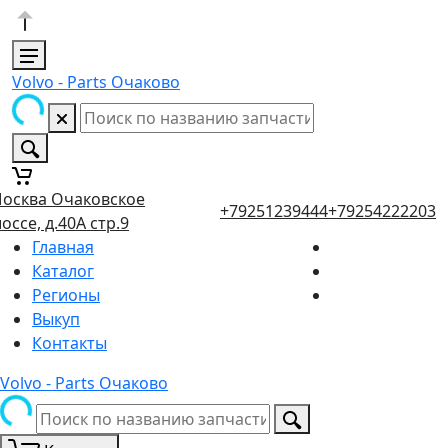
Volvo - Parts Очаково
осква Очаковское
+79251239444
+79254222203
оссе, д.40А стр.9
Главная
Каталог
Регионы
Выкуп
Контакты
Volvo - Parts Очаково