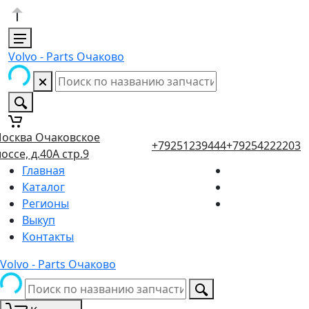
Volvo - Parts Очаково
осква Очаковское
+79251239444
+79254222203
оссе, д.40А стр.9
Главная
Каталог
Регионы
Выкуп
Контакты
Volvo - Parts Очаково