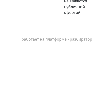
не являются
публичной
офертой
работает на платформе - разбиратор