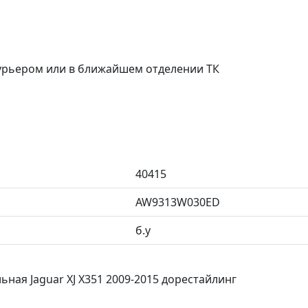
курьером или в ближайшем отделении ТК
40415
AW9313W030ED
б.у
ьная Jaguar XJ X351 2009-2015 дорестайлинг