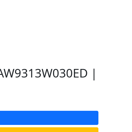
) AW9313W030ED |