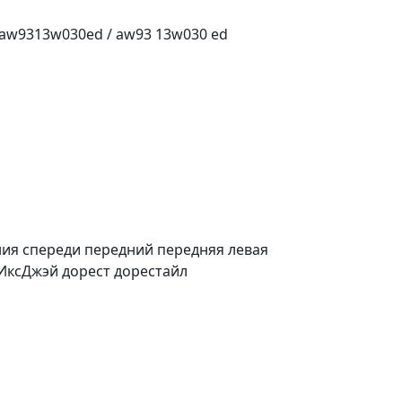
aw9313w030ed / aw93 13w030 ed
ия спереди передний передняя левая
 ИксДжэй дорест дорестайл