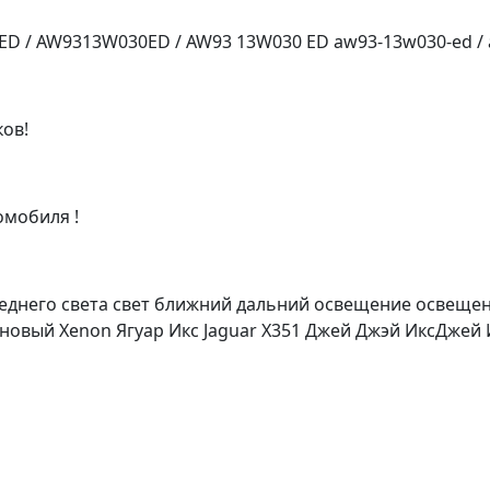
D / AW9313W030ED / AW93 13W030 ED aw93-13w030-ed / 
ков!
омобиля !
еднего света свет ближний дальний освещение освещен
оновый Xenon Ягуар Икс Jaguar X351 Джей Джэй ИксДжей