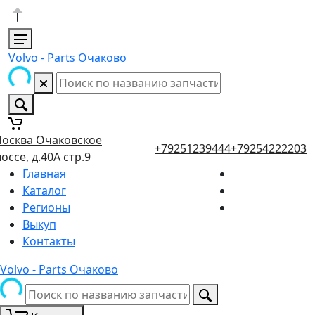
Volvo - Parts Очаково
осква Очаковское
+79251239444
+79254222203
оссе, д.40А стр.9
Главная
Каталог
Регионы
Выкуп
Контакты
Volvo - Parts Очаково