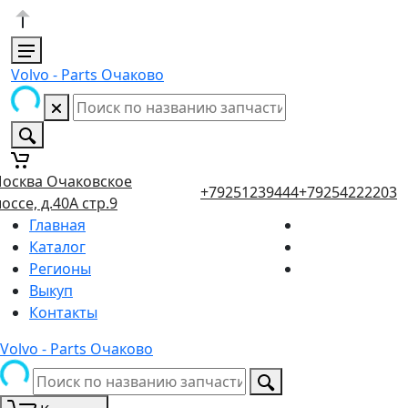
Volvo - Parts Очаково
осква Очаковское
+79251239444
+79254222203
оссе, д.40А стр.9
Главная
Каталог
Регионы
Выкуп
Контакты
Volvo - Parts Очаково