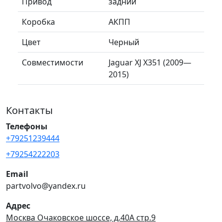
Привод
задний
Коробка
АКПП
Цвет
Черный
Совместимости
Jaguar XJ X351 (2009—
2015)
Контакты
Телефоны
+79251239444
+79254222203
Email
partvolvo@yandex.ru
Адрес
Москва Очаковское шоссе, д.40А стр.9