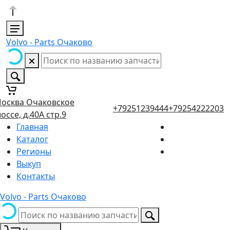
Volvo - Parts Очаково
осква Очаковское
+79251239444
+79254222203
оссе, д.40А стр.9
Главная
Каталог
Регионы
Выкуп
Контакты
Volvo - Parts Очаково