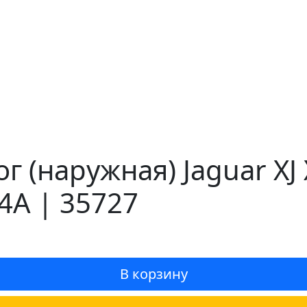
г (наружная) Jaguar XJ
4A | 35727
В корзину