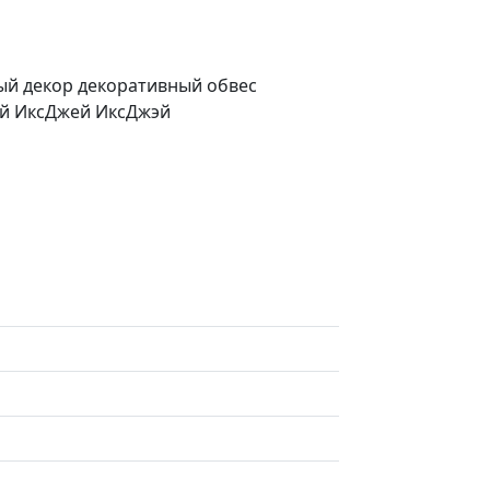
вый декор декоративный обвес
эй ИксДжей ИксДжэй