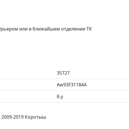
курьером или в ближайшем отделении ТК
35727
Aw93F31184A
б.у
51 2009-2019 Коротыш