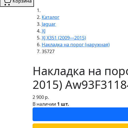
Корзина
Каталог
Jaguar
XJ
XJ X351 (2009—2015)
Накладка на порог (наружная)
35727
Накладка на поро
2015) Aw93F3118
2 900
р.
В наличии
1 шт.