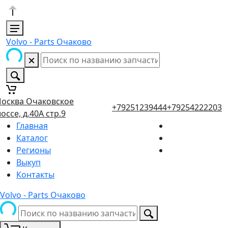
Volvo - Parts Очаково
осква Очаковское
+79251239444
+79254222203
оссе, д.40А стр.9
Главная
Каталог
Регионы
Выкуп
Контакты
Volvo - Parts Очаково