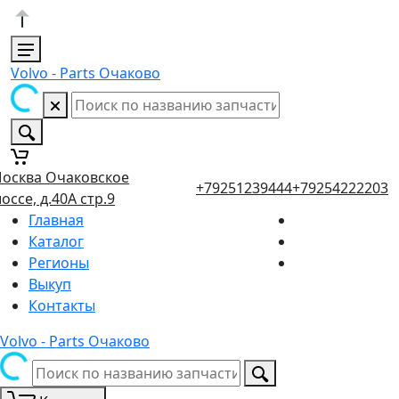
Volvo - Parts Очаково
осква Очаковское
+79251239444
+79254222203
оссе, д.40А стр.9
Главная
Каталог
Регионы
Выкуп
Контакты
Volvo - Parts Очаково