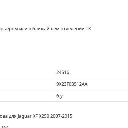
курьером или в ближайшем отделении ТК
24516
9X23F03512AA
б.у
ва для Jaguar XF X250 2007-2015
12AA