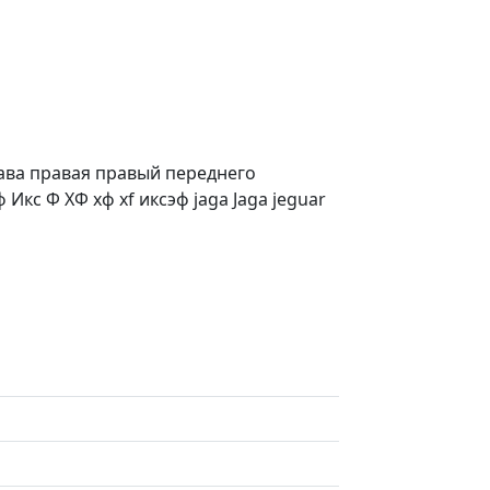
ава правая правый переднего
кс Ф ХФ хф xf иксэф jaga Jaga jeguar