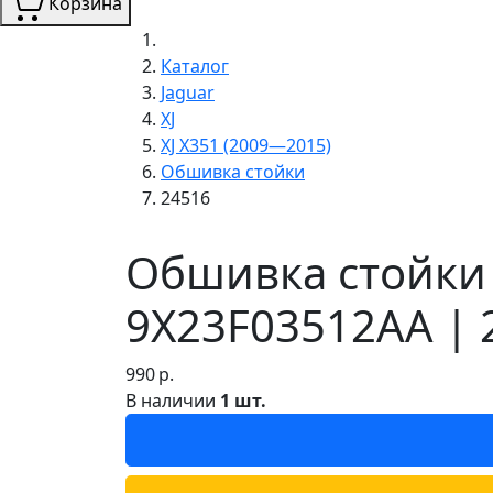
Корзина
Каталог
Jaguar
XJ
XJ X351 (2009—2015)
Обшивка стойки
24516
Обшивка стойки 
9X23F03512AA | 
990
р.
В наличии
1 шт.