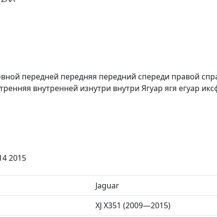
овной передней передняя передний спереди правой спр
енняя внутренней изнутри внутри Ягуар ягя егуар иксф И
14 2015
Jaguar
XJ X351 (2009—2015)