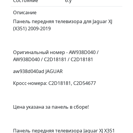
Состояние
б.у
Описание
Панель передняя телевизора для Jaguar XJ
(X351) 2009-2019
Оригинальный номер - AW938D040 /
AW938D040 / C2D18181 / C2D18181
аw938d040аd JAGUАR
Крocc-номepа: C2D18181, C2D54677
Цена указана за панель в сборе!
Панель передняя телевизора Jaguar XJ X351