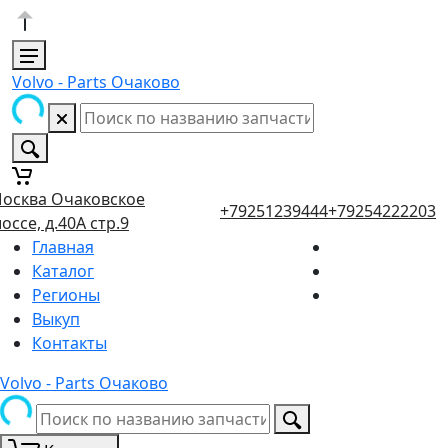
Volvo - Parts Очаково
осква Очаковское
+79251239444
+79254222203
оссе, д.40А стр.9
Главная
Каталог
Регионы
Выкуп
Контакты
Volvo - Parts Очаково