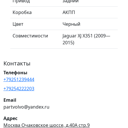
Привод
задний
Коробка
АКПП
Цвет
Черный
Совместимости
Jaguar XJ X351 (2009—
2015)
Контакты
Телефоны
+79251239444
+79254222203
Email
partvolvo@yandex.ru
Адрес
Москва Очаковское шоссе, д.40А стр.9