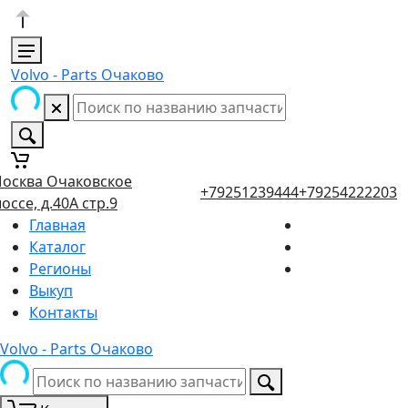
Volvo - Parts Очаково
осква Очаковское
+79251239444
+79254222203
оссе, д.40А стр.9
Главная
Каталог
Регионы
Выкуп
Контакты
Volvo - Parts Очаково