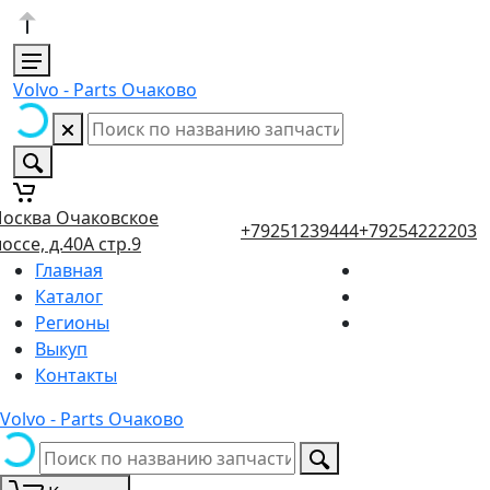
Volvo - Parts Очаково
осква Очаковское
+79251239444
+79254222203
оссе, д.40А стр.9
Главная
Каталог
Регионы
Выкуп
Контакты
Volvo - Parts Очаково