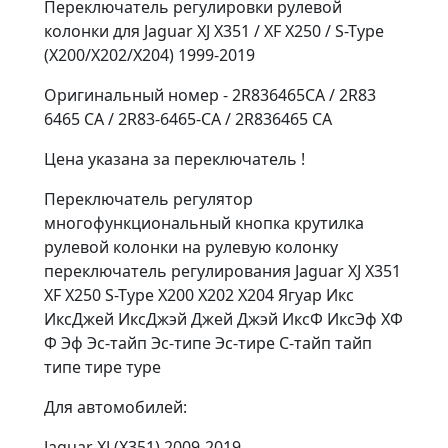
Переключатель регулировки рулевой
колонки для Jaguar XJ X351 / XF X250 / S-Type
(X200/X202/X204) 1999-2019
Оригинальный номер - 2R836465CA / 2R83
6465 CA / 2R83-6465-CA / 2R836465 CA
Цена указана за переключатель !
Переключатель регулятор
многофункциональный кнопка крутилка
рулевой колонки на рулевую колонку
переключатель регулирования Jaguar XJ X351
XF X250 S-Type X200 X202 X204 Ягуар Икс
ИксДжей ИксДжэй Джей Джэй ИксФ ИксЭф ХФ
Ф Эф Эс-тайп Эс-типе Эс-тире С-тайп тайп
типе тире туре
Для автомобилей:
Jaguar XJ (X351) 2009-2019