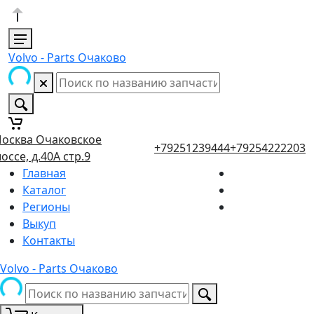
Volvo - Parts Очаково
осква Очаковское
+79251239444
+79254222203
оссе, д.40А стр.9
Главная
Каталог
Регионы
Выкуп
Контакты
Volvo - Parts Очаково