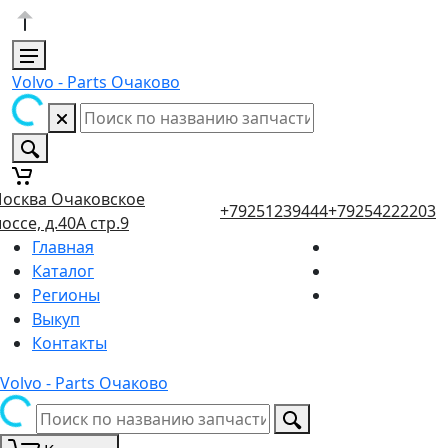
Volvo - Parts Очаково
осква Очаковское
+79251239444
+79254222203
оссе, д.40А стр.9
Главная
Каталог
Регионы
Выкуп
Контакты
Volvo - Parts Очаково