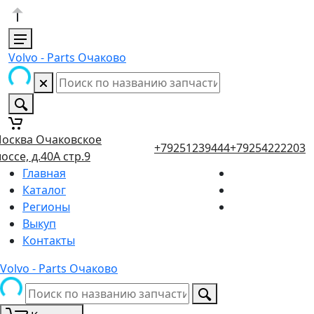
Volvo - Parts Очаково
осква Очаковское
+79251239444
+79254222203
оссе, д.40А стр.9
Главная
Каталог
Регионы
Выкуп
Контакты
Volvo - Parts Очаково