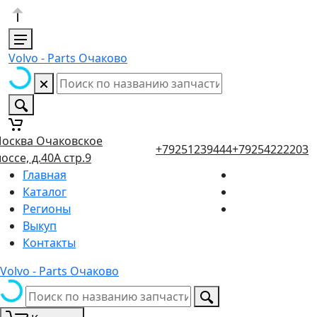
Volvo - Parts Очаково
осква Очаковское
+79251239444
+79254222203
оссе, д.40А стр.9
Главная
Каталог
Регионы
Выкуп
Контакты
Volvo - Parts Очаково