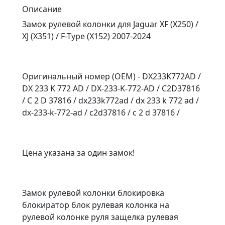
Описание
Замок рулевой колонки для Jaguar XF (X250) /
XJ (X351) / F-Type (X152) 2007-2024
Оригинальный номер (OEM) - DX233K772AD /
DX 233 K 772 AD / DX-233-K-772-AD / C2D37816
/ C 2 D 37816 / dx233k772ad / dx 233 k 772 ad /
dx-233-k-772-ad / c2d37816 / c 2 d 37816 /
Цена указана за один замок!
Замок рулевой колонки блокировка
блокиратор блок рулевая колонка на
рулевой колонке руля защелка рулевая