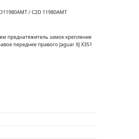
2D11980AMT / C2D 11980AMT
лем преднатяжитель замок крепление
вое переднее правого Jaguar XJ X351