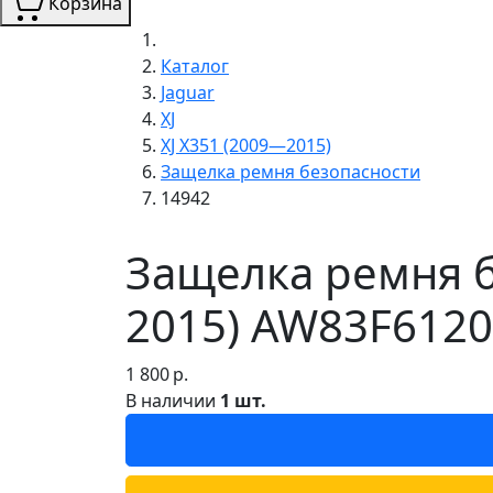
Корзина
Каталог
Jaguar
XJ
XJ X351 (2009—2015)
Защелка ремня безопасности
14942
Защелка ремня б
2015) AW83F612
1 800
р.
В наличии
1 шт.