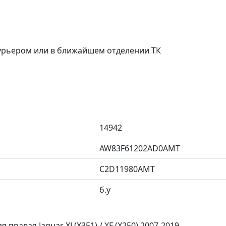
курьером или в ближайшем отделении ТК
14942
AW83F61202AD0AMT
C2D11980AMT
б.у
равая Jaguar XJ (X351) / XF (X250) 2007-2019