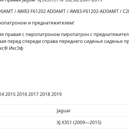
0AMT / AW83 F61202 AD0AMT / AW83-F61202-AD0AMT / C
иропатроном и преднатяжителем!
яя правая с пиропатроном пиропатрон с преднатяжите
ая перед спереди справа переднего сиденья сиденье пра
ИксФ ИксЭф
14 2015 2016 2017 2018 2019
Jaguar
XJ X351 (2009—2015)