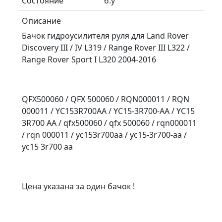
Состояние
б.у
Описание
Бачок гидроусилителя руля для Land Rover
Discovery III / IV L319 / Range Rover III L322 /
Range Rover Sport I L320 2004-2016
QFX500060 / QFX 500060 / RQN000011 / RQN
000011 / YC153R700AA / YC15-3R700-AA / YC15
3R700 AA / qfx500060 / qfx 500060 / rqn000011
/ rqn 000011 / yc153r700aa / yc15-3r700-aa /
yc15 3r700 aa
Цена указана за один бачок !