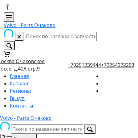
Volvo - Parts Очаково
осква Очаковское
+79251239444
+79254222203
оссе, д.40А стр.9
Главная
Каталог
Регионы
Выкуп
Контакты
Volvo - Parts Очаково