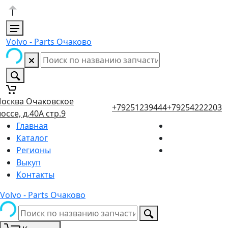
Volvo - Parts Очаково
осква Очаковское
+79251239444
+79254222203
оссе, д.40А стр.9
Главная
Каталог
Регионы
Выкуп
Контакты
Volvo - Parts Очаково