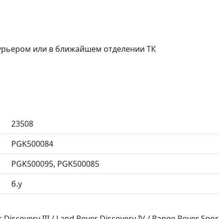
курьером или в ближайшем отделении ТК
23508
PGK500084
PGK500095, PGK500085
б.у
iscovery III / Land Rover Discovery IV / Range Rover Spor