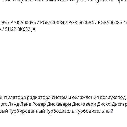
5 / PGK 500095 / PGK500084 / PGK 500084 / PGK500085 / 
 / 5H22 8K602 JA
нтилятора радиатора системы охлаждения воздуховод La
port Ланд Ленд Ровер Дискавери Дисковери Диско Диска
овый Турбированный Турбодизель Турбодизельный