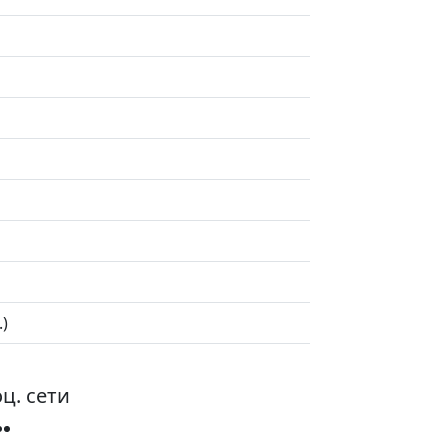
.)
ц. сети