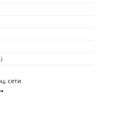
.)
ц. сети