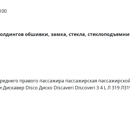
100
олдингов обшивки, замка, стекла, стеклоподъемник
реднего правого пассажира пассажирская пассажирско
искавер Disco Диско Discaveri Discoveri 3 4 L Л 319 Л31