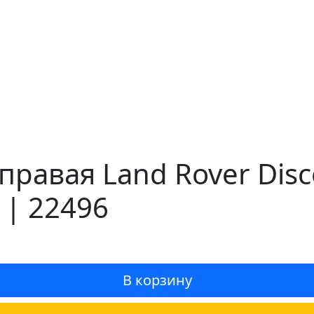
равая Land Rover Disco
 | 22496
В корзину