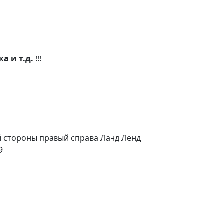
а и т.д.
!!!
й стороны правый справа Ланд Ленд
9