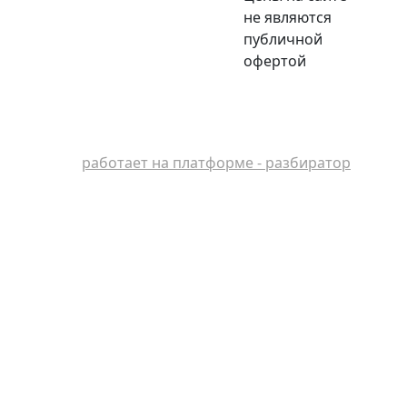
не являются
публичной
офертой
работает на платформе - разбиратор