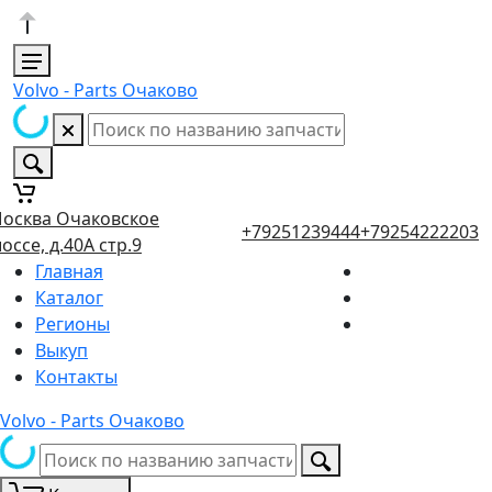
Volvo - Parts Очаково
осква Очаковское
+79251239444
+79254222203
оссе, д.40А стр.9
Главная
Каталог
Регионы
Выкуп
Контакты
Volvo - Parts Очаково