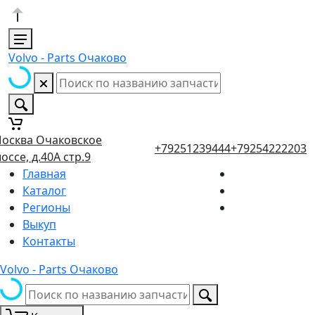
Volvo - Parts Очаково
осква Очаковское
+79251239444
+79254222203
оссе, д.40А стр.9
Главная
Каталог
Регионы
Выкуп
Контакты
Volvo - Parts Очаково