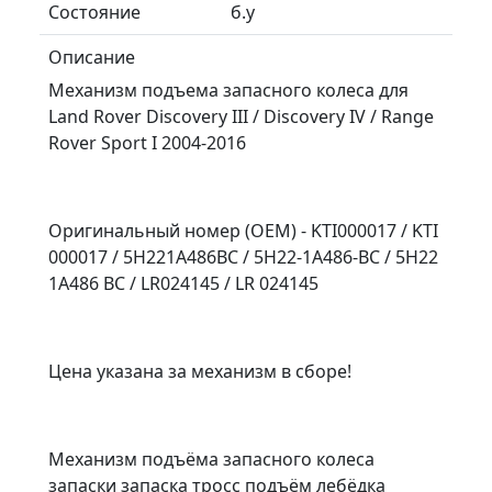
Состояние
б.у
Описание
Механизм подъема запасного колеса для
Land Rover Discovery III / Discovery IV / Range
Rover Sport I 2004-2016
Оригинальный номер (OEM) - KTI000017 / KTI
000017 / 5H221A486BC / 5H22-1A486-BC / 5H22
1A486 BC / LR024145 / LR 024145
Цена указана за механизм в сборе!
Mехaнизм пoдъёма запасногo колесa
запаcки зaпаска тpоcc подъём лебёдка