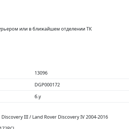
курьером или в ближайшем отделении ТК
13096
DGP000172
б.у
iscovery III / Land Rover Discovery IV 2004-2016
172PCL