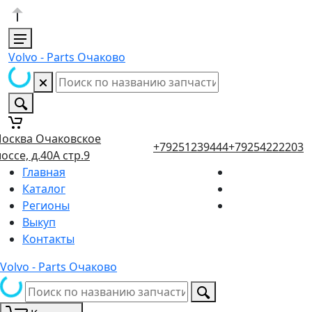
Volvo - Parts Очаково
осква Очаковское
+79251239444
+79254222203
оссе, д.40А стр.9
Главная
Каталог
Регионы
Выкуп
Контакты
Volvo - Parts Очаково