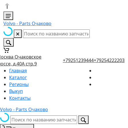
Volvo - Parts Очаково
осква Очаковское
+79251239444
+79254222203
оссе, д.40А стр.9
Главная
Каталог
Регионы
Выкуп
Контакты
Volvo - Parts Очаково