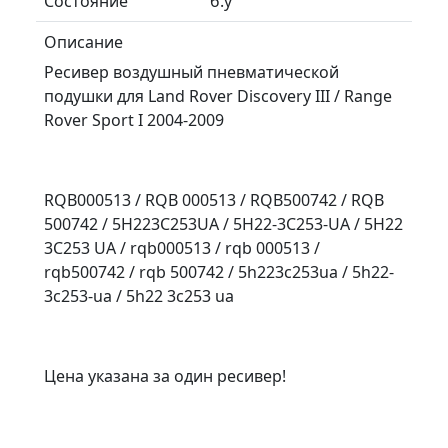
Состояние
б.у
Описание
Ресивер воздушный пневматической
подушки для Land Rover Discovery III / Range
Rover Sport I 2004-2009
RQB000513 / RQB 000513 / RQB500742 / RQB
500742 / 5H223C253UA / 5H22-3C253-UA / 5H22
3C253 UA / rqb000513 / rqb 000513 /
rqb500742 / rqb 500742 / 5h223c253ua / 5h22-
3c253-ua / 5h22 3c253 ua
Цена указана за один ресивер!