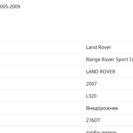
2005-2009
Land Rover
Range Rover Sport I
LAND ROVER
2007
L320
Внедорожник
276DT
турбо-дизель