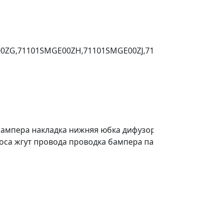
0ZG,71101SMGE00ZH,71101SMGЕ00ZJ,71101SМGE10ZA,71
ди бампера накладка нижняя юбка дифузор диффузор п
а жгут провода проводка бампера парктроника парктрон