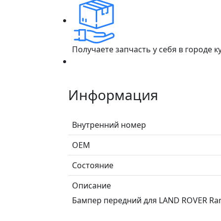
Получаете запчасть у себя в городе 
Информация
Внутренний номер
ОЕМ
Состояние
Описание
Бaмпep пeрeдний для LAND RОVЕR Rа