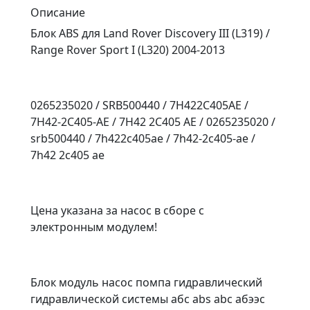
Описание
Блок ABS для Land Rover Discovery III (L319) /
Range Rover Sport I (L320) 2004-2013
0265235020 / SRB500440 / 7H422C405AE /
7H42-2C405-AE / 7H42 2C405 AE / 0265235020 /
srb500440 / 7h422c405ae / 7h42-2c405-ae /
7h42 2c405 ae
Цена указана за насос в сборе с
электронным модулем!
Блок модуль насос помпа гидравлический
гидравлической системы абс abs abc абээс