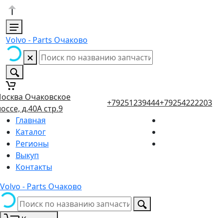
Volvo - Parts Очаково
осква Очаковское
+79251239444
+79254222203
оссе, д.40А стр.9
Главная
Каталог
Регионы
Выкуп
Контакты
Volvo - Parts Очаково