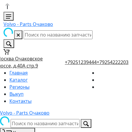
Volvo - Parts Очаково
осква Очаковское
+79251239444
+79254222203
оссе, д.40А стр.9
Главная
Каталог
Регионы
Выкуп
Контакты
Volvo - Parts Очаково