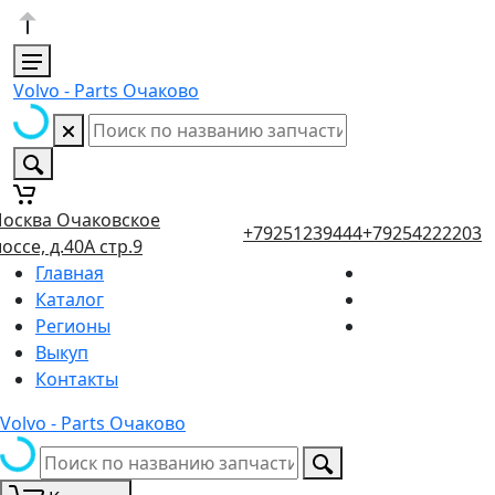
Volvo - Parts Очаково
осква Очаковское
+79251239444
+79254222203
оссе, д.40А стр.9
Главная
Каталог
Регионы
Выкуп
Контакты
Volvo - Parts Очаково